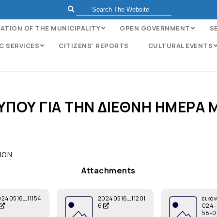
ATION OF THE MUNICIPALITY
OPEN GOVERNMENT
S
C SERVICES
CITIZENS' REPORTS
CULTURAL EVENTS
ΥΠΟΥ ΓΙΑ ΤΗΝ ∆ΙΕΘΝΗ ΗΜΕΡΑ
ΙΩΝ
Attachments
0240516_11154
20240516_11201
εικό
6
024-
58-