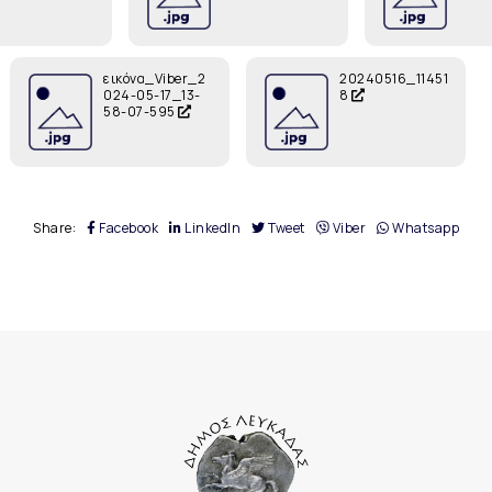
εικόνα_Viber_2
20240516_11451
024-05-17_13-
8
58-07-595
Share:
Facebook
LinkedIn
Tweet
Viber
Whatsapp