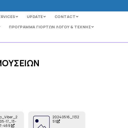
ERVICES
UPDATE
CONTACT
ΠΡΟΓΡΑΜΜΑ ΓΙΟΡΤΩΝ ΛΟΓΟΥ & ΤΕΧΝΗΣ
 ΜΟΥΣΕΙΩΝ
να_Viber_2
20240516_1132
05-17_13-
51
07-469