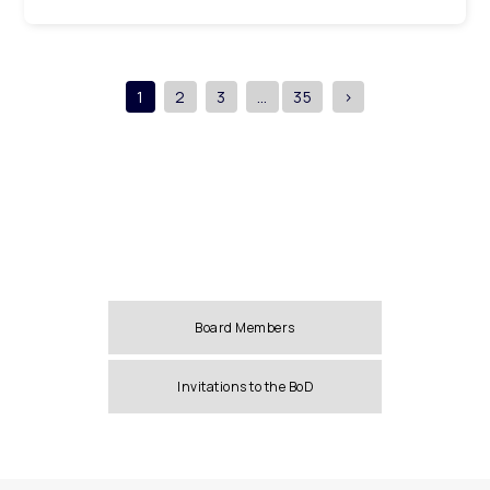
1
2
3
…
35
>
Board Members
Invitations to the BoD