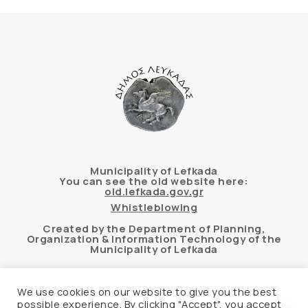
Municipality of Lefkada
You can see the old website here:
old.lefkada.gov.gr
Whistleblowing
Created by the Department of Planning,
Organization & Information Technology of the
Municipality of Lefkada
We use cookies on our website to give you the best
possible experience. By clicking "Accept", you accept
Automated accessibility check of the website