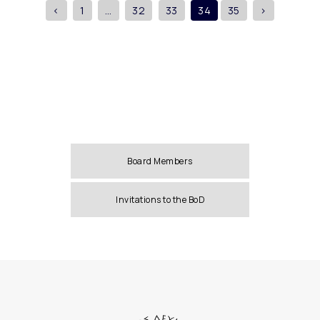
<
1
…
32
33
34
35
>
Board Members
Invitations to the BoD