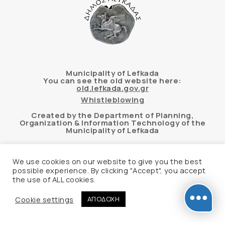
Municipality of Lefkada
You can see the old website here:
old.lefkada.gov.gr
Whistleblowing
Created by the Department of Planning,
Organization & Information Technology of the
Municipality of Lefkada
We use cookies on our website to give you the best
possible experience. By clicking "Accept", you accept
Automated accessibility check of the website
the use of ALL cookies.
based on the WCAG 2.1 AA standard using the
“AChecker” tool
Cookie settings
ΑΠΟΔΟΧΗ
Accessibility Statement