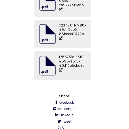
96c3-
ca9277b19edb
c2d42611-f798-
47c1-8cb6-
86bdcc01772b
f76573fc-e6b7-
4698-a618-
40d18e8cbe4a
Share:
Facebook
Messenger
LinkedIn
Tweet
Viber