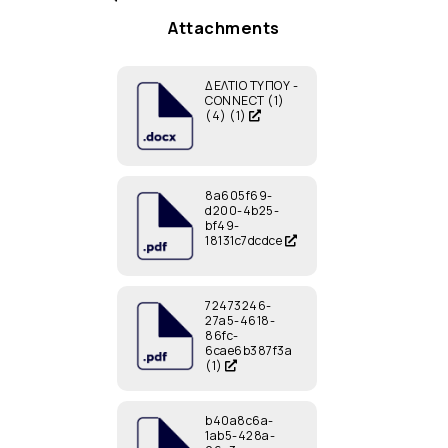
Attachments
ΔΕΛΤΙΟ ΤΥΠΟΥ -
CONNECT (1)
(4) (1)
8a605f69-
d200-4b25-
bf49-
18131c7dcdce
72473246-
27a5-4618-
86fc-
6cae6b387f3a
(1)
b40a8c6a-
1ab5-428a-