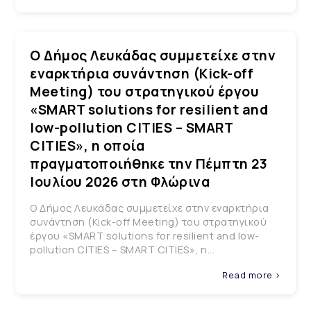
Ο Δήμος Λευκάδας συμμετείχε στην
εναρκτήρια συνάντηση (Kick-off
Meeting) του στρατηγικού έργου
«SMART solutions for resilient and
low-pollution CITIES – SMART
CITIES», η οποία
πραγματοποιήθηκε την Πέμπτη 23
Ιουλίου 2026 στη Φλώρινα
Ο Δήμος Λευκάδας συμμετείχε στην εναρκτήρια
συνάντηση (Kick-off Meeting) του στρατηγικού
έργου «SMART solutions for resilient and low-
pollution CITIES – SMART CITIES», η...
Read more >