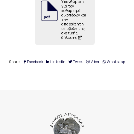
Υπενθύμιση
για τον
καθαρισμό
οικοπέδων και
την
απαραίτητη
υποβολή της
σχετικής
δήλωσης
Share:
Facebook
LinkedIn
Tweet
Viber
Whatsapp