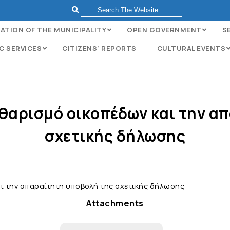
ATION OF THE MUNICIPALITY
OPEN GOVERNMENT
S
C SERVICES
CITIZENS' REPORTS
CULTURAL EVENTS
αθαρισμό οικοπέδων και την α
σχετικής δήλωσης
αι την απαραίτητη υποβολή της σχετικής δήλωσης
Attachments