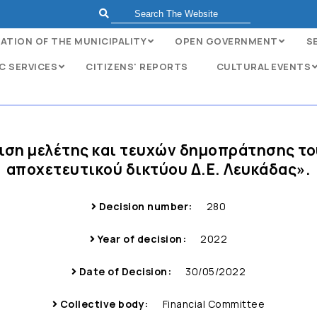
ATION OF THE MUNICIPALITY
OPEN GOVERNMENT
S
C SERVICES
CITIZENS' REPORTS
CULTURAL EVENTS
ριση μελέτης και τευχών δημοπράτησης τ
αποχετευτικού δικτύου Δ.Ε. Λευκάδας».
Decision number:
280
Year of decision:
2022
Date of Decision:
30/05/2022
Collective body:
Financial Committee