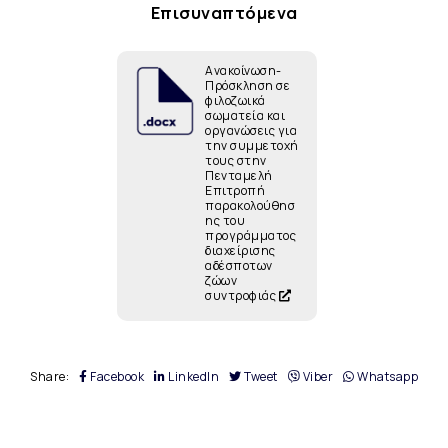
Επισυναπτόμενα
Ανακοίνωση-
Πρόσκληση σε
φιλοζωικά
σωματεία και
οργανώσεις για
την συμμετοχή
τους στην
Πενταμελή
Επιτροπή
παρακολούθησ
ης του
προγράμματος
διαχείρισης
αδέσποτων
ζώων
συντροφιάς
Share:
Facebook
LinkedIn
Tweet
Viber
Whatsapp