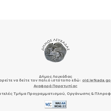
Δήμος Λευκάδας
ρείτε να δείτε τον παλιό ιστότοπο εδώ:
old.lefkada.go
Αναφορά Παρατυπίας
τοτελές Τμήμα Προγραμματισμού, Οργάνωσης & Πληροφ