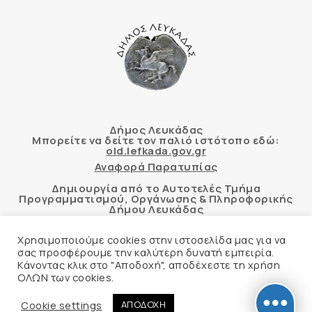
Δήμος Λευκάδας
Μπορείτε να δείτε τον παλιό ιστότοπο εδώ:
old.lefkada.gov.gr
Αναφορά Παρατυπίας
Δημιουργία από το Αυτοτελές Τμήμα
Προγραμματισμού, Οργάνωσης & Πληροφορικής
Δήμου Λευκάδας
Χρησιμοποιούμε cookies στην ιστοσελίδα μας για να
σας προσφέρουμε την καλύτερη δυνατή εμπειρία.
Κάνοντας κλικ στο "Αποδοχή", αποδέχεστε τη χρήση
Αυτόματος έλεγχος προσβασιμότητας
ΟΛΩΝ των cookies.
δικτυακού τόπου με βάση το πρότυπο WCAG 2.1
AA και με το εργαλείο “AChecker”
Cookie settings
ΑΠΟΔΟΧΗ