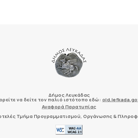
Δήμος Λευκάδας
ρείτε να δείτε τον παλιό ιστότοπο εδώ:
old.lefkada.go
Αναφορά Παρατυπίας
τοτελές Τμήμα Προγραμματισμού, Οργάνωσης & Πληροφ