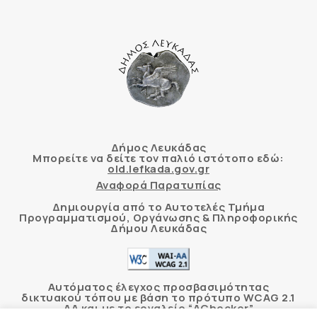
Δήμος Λευκάδας
Μπορείτε να δείτε τον παλιό ιστότοπο εδώ:
old.lefkada.gov.gr
Αναφορά Παρατυπίας
Δημιουργία από το Αυτοτελές Τμήμα
Προγραμματισμού, Οργάνωσης & Πληροφορικής
Δήμου Λευκάδας
Αυτόματος έλεγχος προσβασιμότητας
δικτυακού τόπου με βάση το πρότυπο WCAG 2.1
AA και με το εργαλείο “AChecker”