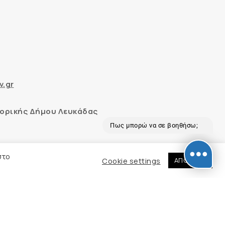
v.gr
ορικής Δήμου Λευκάδας
Πως μπορώ να σε βοηθήσω;
 και με το εργαλείο “AChecker”
στο
Cookie settings
ΑΠΟΔΟΧΗ
εδομένων