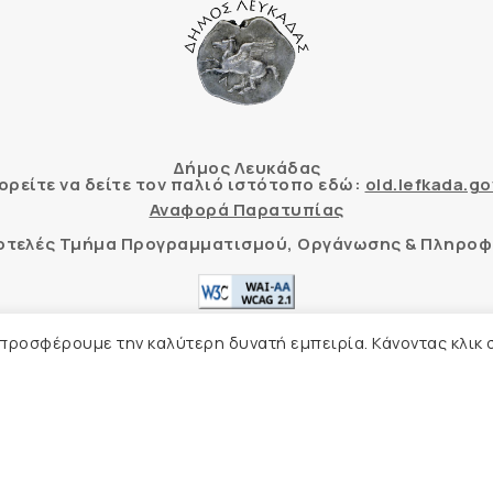
Δήμος Λευκάδας
ρείτε να δείτε τον παλιό ιστότοπο εδώ:
old.lefkada.go
Αναφορά Παρατυπίας
τοτελές Τμήμα Προγραμματισμού, Οργάνωσης & Πληροφ
ητας δικτυακού τόπου με βάση το πρότυπο WCAG 2.1 AA
 προσφέρουμε την καλύτερη δυνατή εμπειρία. Κάνοντας κλικ 
Δήλωση Προσβασιμότητας
Δήμος Λευκάδας –
Πολιτική Προστασίας Προσωπικών Δ
Φιλοξενία Ιστοσελίδας
Create myWeb