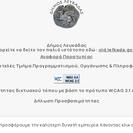
Δήμος Λευκάδας
ρείτε να δείτε τον παλιό ιστότοπο εδώ:
old.lefkada.go
Αναφορά Παρατυπίας
τοτελές Τμήμα Προγραμματισμού, Οργάνωσης & Πληροφ
ητας δικτυακού τόπου με βάση το πρότυπο WCAG 2.1 AA
Δήλωση Προσβασιμότητας
Δήμος Λευκάδας –
Πολιτική Προστασίας Προσωπικών Δ
 προσφέρουμε την καλύτερη δυνατή εμπειρία. Κάνοντας κλικ 
Φιλοξενία Ιστοσελίδας
Create myWeb