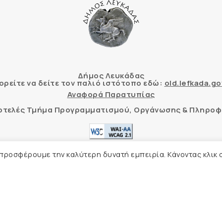
Δήμος Λευκάδας
ρείτε να δείτε τον παλιό ιστότοπο εδώ:
old.lefkada.go
Αναφορά Παρατυπίας
τοτελές Τμήμα Προγραμματισμού, Οργάνωσης & Πληροφ
ητας δικτυακού τόπου με βάση το πρότυπο WCAG 2.1 AA
 προσφέρουμε την καλύτερη δυνατή εμπειρία. Κάνοντας κλικ 
Δήλωση Προσβασιμότητας
Δήμος Λευκάδας –
Πολιτική Προστασίας Προσωπικών Δ
Φιλοξενία Ιστοσελίδας
Create myWeb