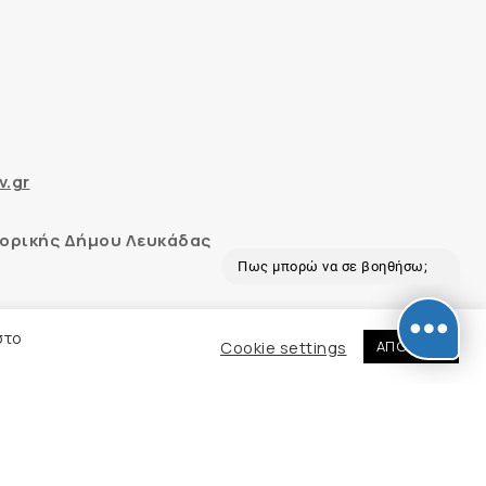
v.gr
ορικής Δήμου Λευκάδας
Πως μπορώ να σε βοηθήσω;
 και με το εργαλείο “AChecker”
στο
Cookie settings
ΑΠΟΔΟΧΗ
εδομένων