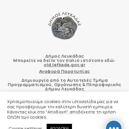
Δήμος Λευκάδας
Μπορείτε να δείτε τον παλιό ιστότοπο εδώ:
old.lefkada.gov.gr
Αναφορά Παρατυπίας
Δημιουργία από το Αυτοτελές Τμήμα
Προγραμματισμού, Οργάνωσης & Πληροφορικής
Δήμου Λευκάδας
Χρησιμοποιούμε cookies στην ιστοσελίδα μας για να
σας προσφέρουμε την καλύτερη δυνατή εμπειρία.
Κάνοντας κλικ στο "Αποδοχή", αποδέχεστε τη χρήση
Αυτόματος έλεγχος προσβασιμότητας
ΟΛΩΝ των cookies.
δικτυακού τόπου με βάση το πρότυπο WCAG 2.1
AA και με το εργαλείο “AChecker”
Cookie settings
ΑΠΟΔΟΧΗ