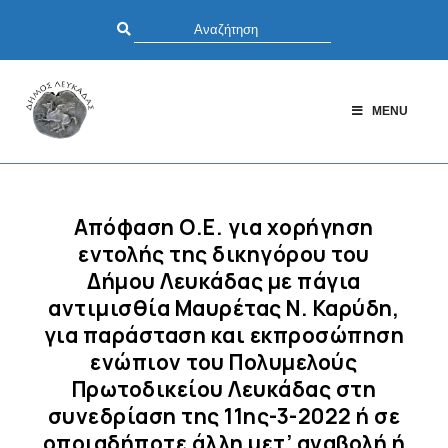
MENU
Απόφαση Ο.Ε. για χορήγηση
εντολής της δικηγόρου του
Δήμου Λευκάδας με πάγια
αντιμισθία Μαυρέτας Ν. Καρύδη,
για παράσταση και εκπροσώπηση
ενώπιον του Πολυμελούς
Πρωτοδικείου Λευκάδας στη
συνεδρίαση της 11ης-3-2022 ή σε
οποιαδήποτε άλλη μετ’ αναβολή ή