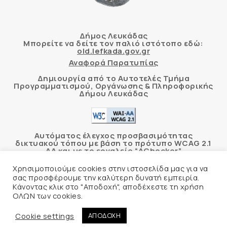
Δήμος Λευκάδας
Μπορείτε να δείτε τον παλιό ιστότοπο εδώ:
old.lefkada.gov.gr
Αναφορά Παρατυπίας
Δημιουργία από το Αυτοτελές Τμήμα
Προγραμματισμού, Οργάνωσης & Πληροφορικής
Δήμου Λευκάδας
Αυτόματος έλεγχος προσβασιμότητας
δικτυακού τόπου με βάση το πρότυπο WCAG 2.1
AA και με το εργαλείο “AChecker”
Χρησιμοποιούμε cookies στην ιστοσελίδα μας για να
Δήλωση Προσβασιμότητας
σας προσφέρουμε την καλύτερη δυνατή εμπειρία.
Κάνοντας κλικ στο "Αποδοχή", αποδέχεστε τη χρήση
ΟΛΩΝ των cookies.
© 2026 Δήμος Λευκάδας –
Πολιτική Προστασίας
Προσωπικών Δεδομένων
Cookie settings
ΑΠΟΔΟΧΗ
Φιλοξενία Ιστοσελίδας
Create myWeb