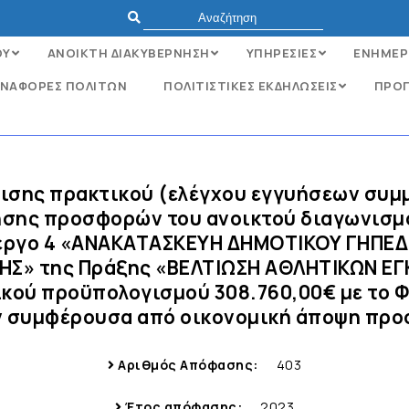
ΟΥ
ΑΝΟΙΚΤΗ ΔΙΑΚΥΒΕΡΝΗΣΗ
ΥΠΗΡΕΣΙΕΣ
ΕΝΗΜΕΡ
ΝΑΦΟΡΈΣ ΠΟΛΙΤΏΝ
ΠΟΛΙΤΙΣΤΙΚΕΣ ΕΚΔΗΛΩΣΕΙΣ
ΠΡΟΓ
ρισης πρακτικού (ελέγχου εγγυήσεων συμ
γησης προσφορών του ανοικτού διαγωνισμο
οέργο 4 «ΑΝΑΚΑΤΑΣΚΕΥΗ ΔΗΜΟΤΙΚΟΥ ΓΗΠΕ
ΗΣ» της Πράξης «ΒΕΛΤΙΩΣΗ ΑΘΛΗΤΙΚΩΝ Ε
ού προϋπολογισμού 308.760,00€ με το Φ.
ν συμφέρουσα από οικονομική άποψη προ
Αριθμός Απόφασης:
403
Έτος απόφασης:
2023