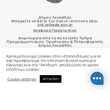
Δήμος Λευκάδας
Μπορείτε να δείτε τον παλιό ιστότοπο εδώ:
old.lefkada.gov.gr
Αναφορά Παρατυπίας
Δημιουργία από το Αυτοτελές Τμήμα
Προγραμματισμού, Οργάνωσης & Πληροφορικής
Δήμου Λευκάδας
Χρησιμοποιούμε cookies στην ιστοσελίδα μας για να
σας προσφέρουμε την καλύτερη δυνατή εμπειρία.
Κάνοντας κλικ στο "Αποδοχή", αποδέχεστε τη χρήση
Αυτόματος έλεγχος προσβασιμότητας
ΟΛΩΝ των cookies.
δικτυακού τόπου με βάση το πρότυπο WCAG 2.1
AA και με το εργαλείο “AChecker”
Cookie settings
ΑΠΟΔΟΧΗ
Δήλωση Προσβασιμότητας
© 2026 Δήμος Λευκάδας –
Πολιτική Προστασίας
Προσωπικών Δεδομένων
Φιλοξενία Ιστοσελίδας
Create myWeb