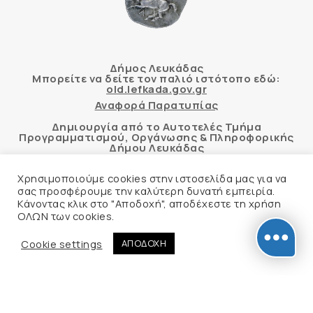
Δήμος Λευκάδας
Μπορείτε να δείτε τον παλιό ιστότοπο εδώ:
old.lefkada.gov.gr
Αναφορά Παρατυπίας
Δημιουργία από το Αυτοτελές Τμήμα
Προγραμματισμού, Οργάνωσης & Πληροφορικής
Δήμου Λευκάδας
Χρησιμοποιούμε cookies στην ιστοσελίδα μας για να
σας προσφέρουμε την καλύτερη δυνατή εμπειρία.
Κάνοντας κλικ στο "Αποδοχή", αποδέχεστε τη χρήση
Αυτόματος έλεγχος προσβασιμότητας
ΟΛΩΝ των cookies.
δικτυακού τόπου με βάση το πρότυπο WCAG 2.1
AA και με το εργαλείο “AChecker”
Cookie settings
ΑΠΟΔΟΧΗ
Δήλωση Προσβασιμότητας
© 2026 Δήμος Λευκάδας –
Πολιτική Προστασίας
Προσωπικών Δεδομένων