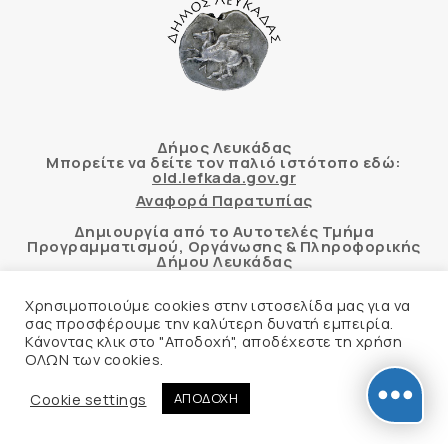
Δήμος Λευκάδας
Μπορείτε να δείτε τον παλιό ιστότοπο εδώ:
old.lefkada.gov.gr
Αναφορά Παρατυπίας
Δημιουργία από το Αυτοτελές Τμήμα
Προγραμματισμού, Οργάνωσης & Πληροφορικής
Δήμου Λευκάδας
Χρησιμοποιούμε cookies στην ιστοσελίδα μας για να
σας προσφέρουμε την καλύτερη δυνατή εμπειρία.
Κάνοντας κλικ στο "Αποδοχή", αποδέχεστε τη χρήση
Αυτόματος έλεγχος προσβασιμότητας
ΟΛΩΝ των cookies.
δικτυακού τόπου με βάση το πρότυπο WCAG 2.1
AA και με το εργαλείο “AChecker”
Cookie settings
ΑΠΟΔΟΧΗ
Δήλωση Προσβασιμότητας