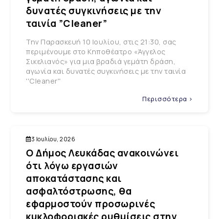
δυνατές συγκινήσεις με την
ταινία ”Cleaner”
Την Παρασκευή 10 Ιουλίου, στις 21:30, σας
περιμένουμε στο Κηποθέατρο «Άγγελος
Σικελιανός» για μια βραδιά γεμάτη δράση,
αγωνία και δυνατές συγκινήσεις με την ταινία
''Cleaner''
Περισσότερα >
3 Ιουλίου, 2026
Ο Δήμος Λευκάδας ανακοινώνει
ότι λόγω εργασιών
αποκατάστασης και
ασφαλτόστρωσης, θα
εφαρμοστούν προσωρινές
κυκλοφοριακές ρυθμίσεις στην