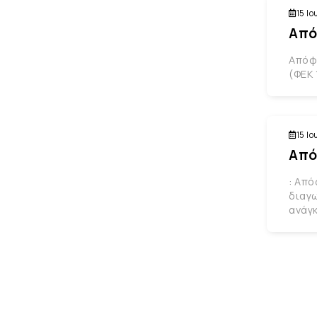
15 Ιο
Από
Απόφ
(ΦΕΚ 
15 Ιο
Από
: Από
διαγω
ανάγκ