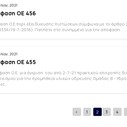
υλίου, 2021
φαση ΟΕ 456
αση Ο.Ε.περί εξειδίκευσης πιστώσεων σύμφωνα με το άρθρο 
133Α/19-7-2018). Πατήστε στο συνημμένο για την απόφαση.
υλίου, 2021
φαση ΟΕ 455
φαση Ο.Ε. για έγκριση του από 2-7-21 πρακτικού επιτροπής δι
νισμού για την προμήθεια υλικών ύδρευσης Ομάδας Β - Υδρόμ
ες...
<
1
2
3
4