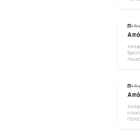
4 Αυ
Από
Απόφα
Βρετ
Λευκ
4 Αυ
Από
Απόφα
ηλεκ
ΠΟΛΕ