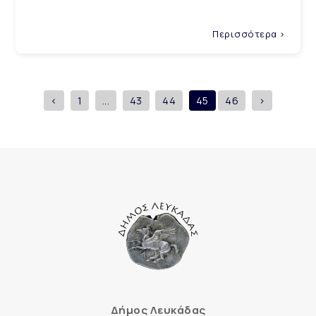
Περισσότερα >
<
1
...
43
44
45
46
>
Δήμος Λευκάδας