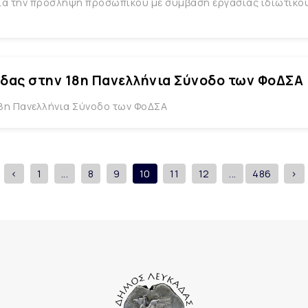
 για την πρόσληψη προσωπικού με σύμβαση εργασίας ιδιωτικο
δας στην 18η Πανελλήνια Σύνοδο των ΦοΔΣΑ
8η Πανελλήνια Σύνοδο των ΦοΔΣΑ
<
1
...
8
9
10
11
12
...
486
>