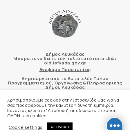
Δήμος Λευκάδας
Μπορείτε να δείτε τον παλιό ιστότοπο εδώ:
old.lefkada.gov.gr
Αναφορά Παρατυπίας
Δημιουργία από το Αυτοτελές Τμήμα
Προγραμματισμού, Οργάνωσης & Πληροφορικής
Δήμου Λευκάδας
Χρησιμοποιούμε cookies στην ιστοσελίδα μας για να
σας προσφέρουμε την καλύτερη δυνατή εμπειρία.
Κάνοντας κλικ στο "Αποδοχή", αποδέχεστε τη χρήση
Αυτόματος έλεγχος προσβασιμότητας
ΟΛΩΝ των cookies.
δικτυακού τόπου με βάση το πρότυπο WCAG 2.1
AA και με το εργαλείο “AChecker”
Cookie settings
ΑΠΟΔΟΧΗ