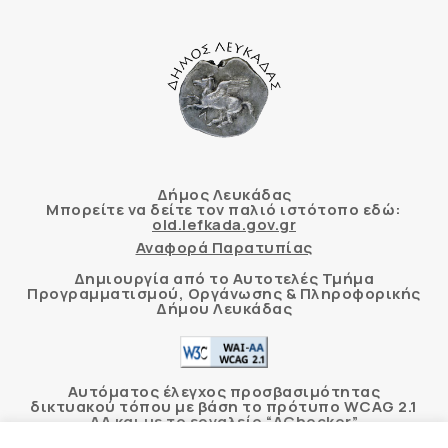
Δήμος Λευκάδας
Μπορείτε να δείτε τον παλιό ιστότοπο εδώ:
old.lefkada.gov.gr
Αναφορά Παρατυπίας
Δημιουργία από το Αυτοτελές Τμήμα
Προγραμματισμού, Οργάνωσης & Πληροφορικής
Δήμου Λευκάδας
Αυτόματος έλεγχος προσβασιμότητας
δικτυακού τόπου με βάση το πρότυπο WCAG 2.1
AA και με το εργαλείο “AChecker”