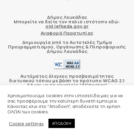
Δήμος Λευκάδας
Μπορείτε να δείτε τον παλιό ιστότοπο εδώ:
old.lefkada.gov.gr
Αναφορά Παρατυπίας
Δημιουργία από το Αυτοτελές Τμήμα
Προγραμματισμού, Οργάνωσης & Πληροφορικής
Δήμου Λευκάδας
Αυτόματος έλεγχος προσβασιμότητας
δικτυακού τόπου με βάση το πρότυπο WCAG 2.1
AA και με το εργαλείο “AChecker”
Χρησιμοποιούμε cookies στην ιστοσελίδα μας για να
Δήλωση Προσβασιμότητας
σας προσφέρουμε την καλύτερη δυνατή εμπειρία.
Κάνοντας κλικ στο "Αποδοχή", αποδέχεστε τη χρήση
ΟΛΩΝ των cookies.
© 2026 Δήμος Λευκάδας –
Πολιτική Προστασίας
Προσωπικών Δεδομένων
Cookie settings
ΑΠΟΔΟΧΗ
Φιλοξενία Ιστοσελίδας
Create myWeb