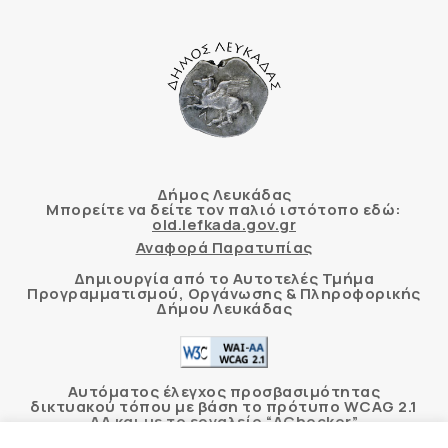
Δήμος Λευκάδας
Μπορείτε να δείτε τον παλιό ιστότοπο εδώ:
old.lefkada.gov.gr
Αναφορά Παρατυπίας
Δημιουργία από το Αυτοτελές Τμήμα
Προγραμματισμού, Οργάνωσης & Πληροφορικής
Δήμου Λευκάδας
Αυτόματος έλεγχος προσβασιμότητας
δικτυακού τόπου με βάση το πρότυπο WCAG 2.1
AA και με το εργαλείο “AChecker”