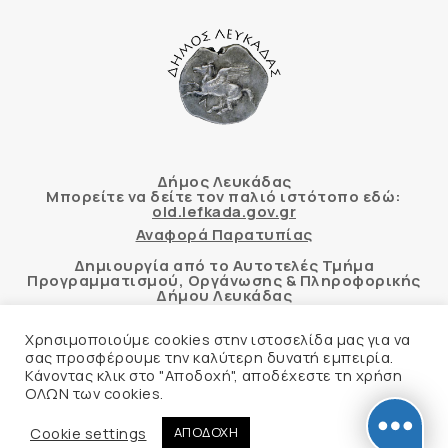
Δήμος Λευκάδας
Μπορείτε να δείτε τον παλιό ιστότοπο εδώ:
old.lefkada.gov.gr
Αναφορά Παρατυπίας
Δημιουργία από το Αυτοτελές Τμήμα
Προγραμματισμού, Οργάνωσης & Πληροφορικής
Δήμου Λευκάδας
Χρησιμοποιούμε cookies στην ιστοσελίδα μας για να
σας προσφέρουμε την καλύτερη δυνατή εμπειρία.
Κάνοντας κλικ στο "Αποδοχή", αποδέχεστε τη χρήση
Αυτόματος έλεγχος προσβασιμότητας
ΟΛΩΝ των cookies.
δικτυακού τόπου με βάση το πρότυπο WCAG 2.1
AA και με το εργαλείο “AChecker”
Cookie settings
ΑΠΟΔΟΧΗ
Δήλωση Προσβασιμότητας