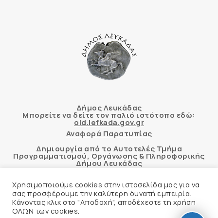
Δήμος Λευκάδας
Μπορείτε να δείτε τον παλιό ιστότοπο εδώ:
old.lefkada.gov.gr
Αναφορά Παρατυπίας
Δημιουργία από το Αυτοτελές Τμήμα
Προγραμματισμού, Οργάνωσης & Πληροφορικής
Δήμου Λευκάδας
Χρησιμοποιούμε cookies στην ιστοσελίδα μας για να
σας προσφέρουμε την καλύτερη δυνατή εμπειρία.
Κάνοντας κλικ στο "Αποδοχή", αποδέχεστε τη χρήση
Αυτόματος έλεγχος προσβασιμότητας
ΟΛΩΝ των cookies.
δικτυακού τόπου με βάση το πρότυπο WCAG 2.1