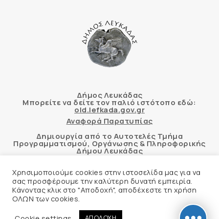
Δήμος Λευκάδας
Μπορείτε να δείτε τον παλιό ιστότοπο εδώ:
old.lefkada.gov.gr
Αναφορά Παρατυπίας
Δημιουργία από το Αυτοτελές Τμήμα
Προγραμματισμού, Οργάνωσης & Πληροφορικής
Δήμου Λευκάδας
Χρησιμοποιούμε cookies στην ιστοσελίδα μας για να
σας προσφέρουμε την καλύτερη δυνατή εμπειρία.
Κάνοντας κλικ στο "Αποδοχή", αποδέχεστε τη χρήση
Αυτόματος έλεγχος προσβασιμότητας
ΟΛΩΝ των cookies.
δικτυακού τόπου με βάση το πρότυπο WCAG 2.1
AA και με το εργαλείο “AChecker”
Cookie settings
ΑΠΟΔΟΧΗ