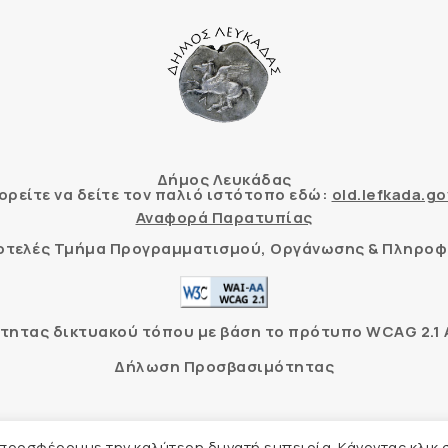
Δήμος Λευκάδας
ρείτε να δείτε τον παλιό ιστότοπο εδώ:
old.lefkada.go
Αναφορά Παρατυπίας
τοτελές Τμήμα Προγραμματισμού, Οργάνωσης & Πληροφ
ητας δικτυακού τόπου με βάση το πρότυπο WCAG 2.1 AA
Δήλωση Προσβασιμότητας
Δήμος Λευκάδας –
Πολιτική Προστασίας Προσωπικών Δ
 προσφέρουμε την καλύτερη δυνατή εμπειρία. Κάνοντας κλικ 