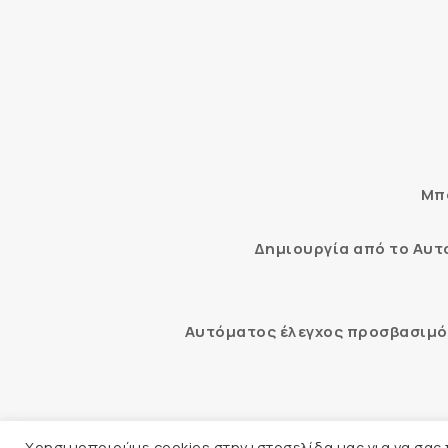
Μπο
Δημιουργία από το Αυ
Αυτόματος έλεγχος προσβασιμότ
© 2026 
Χρησιμοποιούμε cookies στην ιστοσελίδα μας για να σας