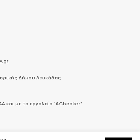
v.gr
ορικής Δήμου Λευκάδας
 και με το εργαλείο “AChecker”
εδομένων
στο