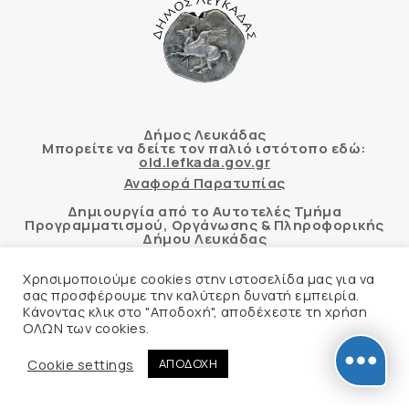
Δήμος Λευκάδας
Μπορείτε να δείτε τον παλιό ιστότοπο εδώ:
old.lefkada.gov.gr
Αναφορά Παρατυπίας
Δημιουργία από το Αυτοτελές Τμήμα
Προγραμματισμού, Οργάνωσης & Πληροφορικής
Δήμου Λευκάδας
Χρησιμοποιούμε cookies στην ιστοσελίδα μας για να
σας προσφέρουμε την καλύτερη δυνατή εμπειρία.
Κάνοντας κλικ στο "Αποδοχή", αποδέχεστε τη χρήση
Αυτόματος έλεγχος προσβασιμότητας
ΟΛΩΝ των cookies.
δικτυακού τόπου με βάση το πρότυπο WCAG 2.1
AA και με το εργαλείο “AChecker”
Cookie settings
ΑΠΟΔΟΧΗ
Δήλωση Προσβασιμότητας