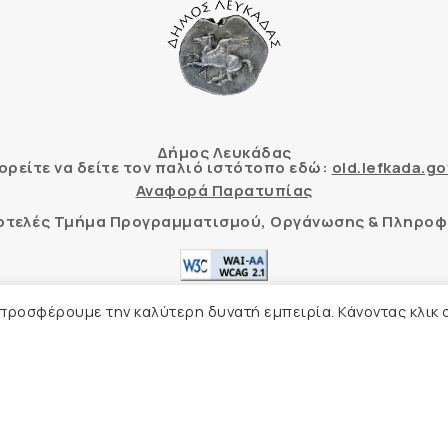
Δήμος Λευκάδας
ρείτε να δείτε τον παλιό ιστότοπο εδώ:
old.lefkada.go
Αναφορά Παρατυπίας
τοτελές Τμήμα Προγραμματισμού, Οργάνωσης & Πληροφ
ητας δικτυακού τόπου με βάση το πρότυπο WCAG 2.1 AA
 προσφέρουμε την καλύτερη δυνατή εμπειρία. Κάνοντας κλικ 
Δήλωση Προσβασιμότητας
Δήμος Λευκάδας –
Πολιτική Προστασίας Προσωπικών Δ
Φιλοξενία Ιστοσελίδας
Create myWeb