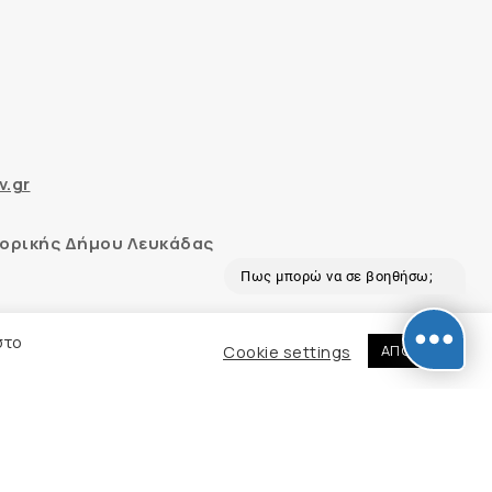
v.gr
ορικής Δήμου Λευκάδας
Πως μπορώ να σε βοηθήσω;
 και με το εργαλείο “AChecker”
στο
Cookie settings
ΑΠΟΔΟΧΗ
εδομένων