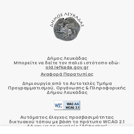
Δήμος Λευκάδας
Μπορείτε να δείτε τον παλιό ιστότοπο εδώ:
old.lefkada.gov.gr
Αναφορά Παρατυπίας
Δημιουργία από το Αυτοτελές Τμήμα
Προγραμματισμού, Οργάνωσης & Πληροφορικής
Δήμου Λευκάδας
Αυτόματος έλεγχος προσβασιμότητας
δικτυακού τόπου με βάση το πρότυπο WCAG 2.1
AA και με το εργαλείο “AChecker”