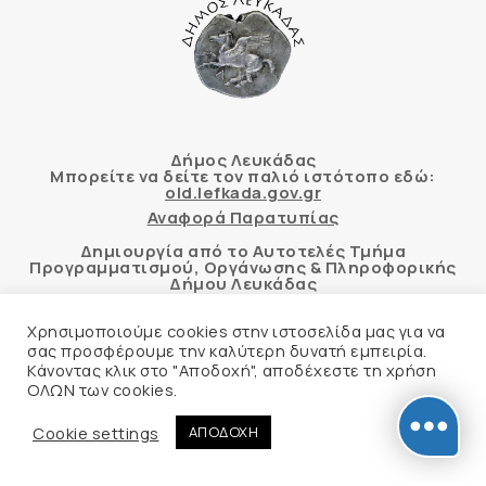
Δήμος Λευκάδας
Μπορείτε να δείτε τον παλιό ιστότοπο εδώ:
old.lefkada.gov.gr
Αναφορά Παρατυπίας
Δημιουργία από το Αυτοτελές Τμήμα
Προγραμματισμού, Οργάνωσης & Πληροφορικής
Δήμου Λευκάδας
Χρησιμοποιούμε cookies στην ιστοσελίδα μας για να
σας προσφέρουμε την καλύτερη δυνατή εμπειρία.
Κάνοντας κλικ στο "Αποδοχή", αποδέχεστε τη χρήση
Αυτόματος έλεγχος προσβασιμότητας
ΟΛΩΝ των cookies.
δικτυακού τόπου με βάση το πρότυπο WCAG 2.1
AA και με το εργαλείο “AChecker”
Cookie settings
ΑΠΟΔΟΧΗ
Δήλωση Προσβασιμότητας