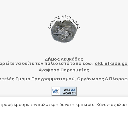
Δήμος Λευκάδας
ρείτε να δείτε τον παλιό ιστότοπο εδώ:
old.lefkada.go
Αναφορά Παρατυπίας
τοτελές Τμήμα Προγραμματισμού, Οργάνωσης & Πληροφ
ητας δικτυακού τόπου με βάση το πρότυπο WCAG 2.1 AA
 προσφέρουμε την καλύτερη δυνατή εμπειρία. Κάνοντας κλικ 
Δήλωση Προσβασιμότητας