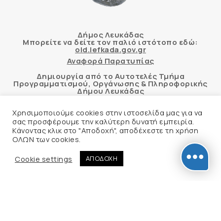
Δήμος Λευκάδας
Μπορείτε να δείτε τον παλιό ιστότοπο εδώ:
old.lefkada.gov.gr
Αναφορά Παρατυπίας
Δημιουργία από το Αυτοτελές Τμήμα
Προγραμματισμού, Οργάνωσης & Πληροφορικής
Δήμου Λευκάδας
Χρησιμοποιούμε cookies στην ιστοσελίδα μας για να
σας προσφέρουμε την καλύτερη δυνατή εμπειρία.
Κάνοντας κλικ στο "Αποδοχή", αποδέχεστε τη χρήση
Αυτόματος έλεγχος προσβασιμότητας
ΟΛΩΝ των cookies.
δικτυακού τόπου με βάση το πρότυπο WCAG 2.1
AA και με το εργαλείο “AChecker”
Cookie settings
ΑΠΟΔΟΧΗ
Δήλωση Προσβασιμότητας
© 2026 Δήμος Λευκάδας –
Πολιτική Προστασίας
Προσωπικών Δεδομένων
Φιλοξενία Ιστοσελίδας
Create myWeb