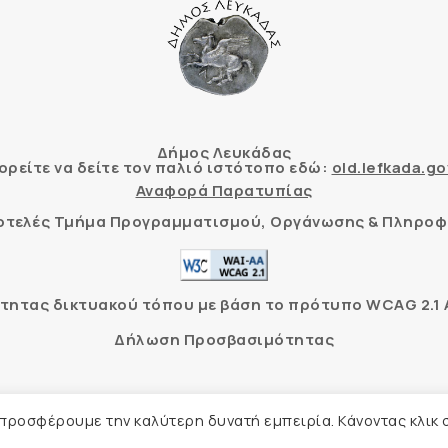
Δήμος Λευκάδας
ρείτε να δείτε τον παλιό ιστότοπο εδώ:
old.lefkada.go
Αναφορά Παρατυπίας
τοτελές Τμήμα Προγραμματισμού, Οργάνωσης & Πληροφ
ητας δικτυακού τόπου με βάση το πρότυπο WCAG 2.1 AA
Δήλωση Προσβασιμότητας
Δήμος Λευκάδας –
Πολιτική Προστασίας Προσωπικών Δ
 προσφέρουμε την καλύτερη δυνατή εμπειρία. Κάνοντας κλικ 
Φιλοξενία Ιστοσελίδας
Create myWeb