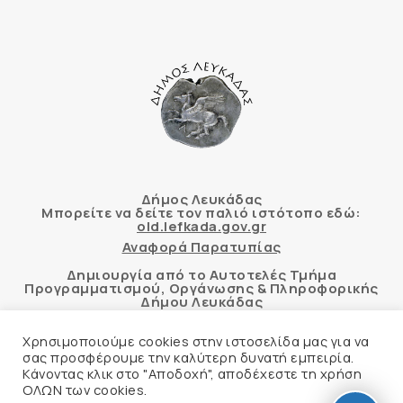
Δήμος Λευκάδας
Μπορείτε να δείτε τον παλιό ιστότοπο εδώ:
old.lefkada.gov.gr
Αναφορά Παρατυπίας
Δημιουργία από το Αυτοτελές Τμήμα
Προγραμματισμού, Οργάνωσης & Πληροφορικής
Δήμου Λευκάδας
Χρησιμοποιούμε cookies στην ιστοσελίδα μας για να
σας προσφέρουμε την καλύτερη δυνατή εμπειρία.
Κάνοντας κλικ στο "Αποδοχή", αποδέχεστε τη χρήση
Αυτόματος έλεγχος προσβασιμότητας
ΟΛΩΝ των cookies.
δικτυακού τόπου με βάση το πρότυπο WCAG 2.1