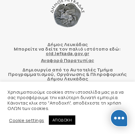
Δήμος Λευκάδας
Μπορείτε να δείτε τον παλιό ιστότοπο εδώ:
old.lefkada.gov.gr
Αναφορά Παρατυπίας
Δημιουργία από το Αυτοτελές Τμήμα
Προγραμματισμού, Οργάνωσης & Πληροφορικής
Δήμου Λευκάδας
Χρησιμοποιούμε cookies στην ιστοσελίδα μας για να
σας προσφέρουμε την καλύτερη δυνατή εμπειρία.
Κάνοντας κλικ στο "Αποδοχή", αποδέχεστε τη χρήση
Αυτόματος έλεγχος προσβασιμότητας
ΟΛΩΝ των cookies.
δικτυακού τόπου με βάση το πρότυπο WCAG 2.1
AA και με το εργαλείο “AChecker”
Cookie settings
ΑΠΟΔΟΧΗ
Δήλωση Προσβασιμότητας