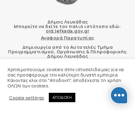
Δήμος Λευκάδας
Μπορείτε να δείτε τον παλιό ιστότοπο εδώ:
old.lefkada.gov.gr
Αναφορά Παρατυπίας
Δημιουργία από το Αυτοτελές Τμήμα
Προγραμματισμού, Οργάνωσης & Πληροφορικής
Δήμου Λευκάδας
Χρησιμοποιούμε cookies στην ιστοσελίδα μας για να
σας προσφέρουμε την καλύτερη δυνατή εμπειρία.
Κάνοντας κλικ στο "Αποδοχή", αποδέχεστε τη χρήση
Αυτόματος έλεγχος προσβασιμότητας
ΟΛΩΝ των cookies.
δικτυακού τόπου με βάση το πρότυπο WCAG 2.1
AA και με το εργαλείο “AChecker”
Cookie settings
ΑΠΟΔΟΧΗ
Δήλωση Προσβασιμότητας
© 2026 Δήμος Λευκάδας –
Πολιτική Προστασίας
Προσωπικών Δεδομένων
Φιλοξενία Ιστοσελίδας
Create myWeb