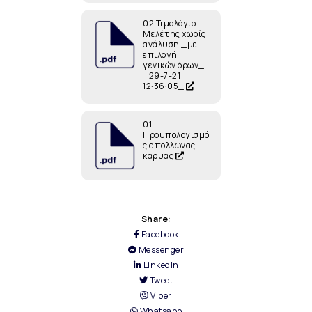
02 Τιμολόγιο
Μελέτης χωρίς
ανάλυση _με
επιλογή
γενικών όρων_
_29-7-21
12·36·05_
01
Προυπολογισμό
ς απολλωνας
καρυας
Share:
Facebook
Messenger
LinkedIn
Tweet
Viber
Whatsapp