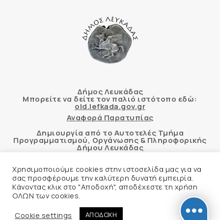
Δήμος Λευκάδας
Μπορείτε να δείτε τον παλιό ιστότοπο εδώ:
old.lefkada.gov.gr
Αναφορά Παρατυπίας
Δημιουργία από το Αυτοτελές Τμήμα
Προγραμματισμού, Οργάνωσης & Πληροφορικής
Δήμου Λευκάδας
Χρησιμοποιούμε cookies στην ιστοσελίδα μας για να
σας προσφέρουμε την καλύτερη δυνατή εμπειρία.
Κάνοντας κλικ στο "Αποδοχή", αποδέχεστε τη χρήση
Αυτόματος έλεγχος προσβασιμότητας
ΟΛΩΝ των cookies.
δικτυακού τόπου με βάση το πρότυπο WCAG 2.1
AA και με το εργαλείο “AChecker”
Cookie settings
ΑΠΟΔΟΧΗ