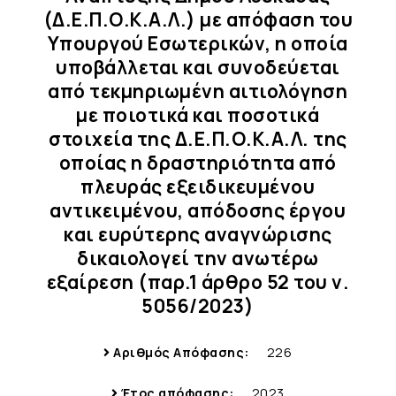
(Δ.Ε.Π.Ο.Κ.Α.Λ.) με απόφαση του
Υπουργού Εσωτερικών, η οποία
υποβάλλεται και συνοδεύεται
από τεκμηριωμένη αιτιολόγηση
με ποιοτικά και ποσοτικά
στοιχεία της Δ.Ε.Π.Ο.Κ.Α.Λ. της
οποίας η δραστηριότητα από
πλευράς εξειδικευμένου
αντικειμένου, απόδοσης έργου
και ευρύτερης αναγνώρισης
δικαιολογεί την ανωτέρω
εξαίρεση (παρ.1 άρθρο 52 του ν.
5056/2023)
Αριθμός Απόφασης:
226
Έτος απόφασης:
2023