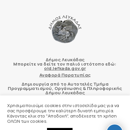
Δήμος Λευκάδας
Μπορείτε να δείτε τον παλιό ιστότοπο εδώ:
old.lefkada.gov.gr
Αναφορά Παρατυπίας
Δημιουργία από το Αυτοτελές Τμήμα
Προγραμματισμού, Οργάνωσης & Πληροφορικής
Δήμου Λευκάδας
Χρησιμοποιούμε cookies στην ιστοσελίδα μας για να
σας προσφέρουμε την καλύτερη δυνατή εμπειρία.
Κάνοντας κλικ στο "Αποδοχή", αποδέχεστε τη χρήση
Αυτόματος έλεγχος προσβασιμότητας
ΟΛΩΝ των cookies.
δικτυακού τόπου με βάση το πρότυπο WCAG 2.1
AA και με το εργαλείο “AChecker”