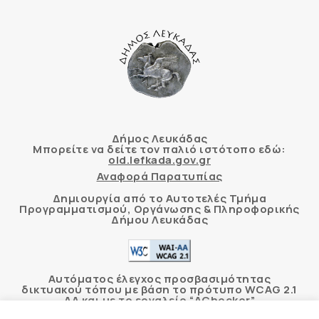
Δήμος Λευκάδας
Μπορείτε να δείτε τον παλιό ιστότοπο εδώ:
old.lefkada.gov.gr
Αναφορά Παρατυπίας
Δημιουργία από το Αυτοτελές Τμήμα
Προγραμματισμού, Οργάνωσης & Πληροφορικής
Δήμου Λευκάδας
Αυτόματος έλεγχος προσβασιμότητας
δικτυακού τόπου με βάση το πρότυπο WCAG 2.1
AA και με το εργαλείο “AChecker”