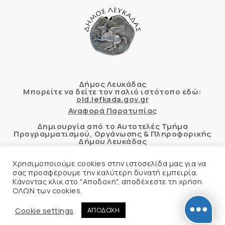
Δήμος Λευκάδας
Μπορείτε να δείτε τον παλιό ιστότοπο εδώ:
old.lefkada.gov.gr
Αναφορά Παρατυπίας
Δημιουργία από το Αυτοτελές Τμήμα
Προγραμματισμού, Οργάνωσης & Πληροφορικής
Δήμου Λευκάδας
Χρησιμοποιούμε cookies στην ιστοσελίδα μας για να
σας προσφέρουμε την καλύτερη δυνατή εμπειρία.
Κάνοντας κλικ στο "Αποδοχή", αποδέχεστε τη χρήση
Αυτόματος έλεγχος προσβασιμότητας
ΟΛΩΝ των cookies.
δικτυακού τόπου με βάση το πρότυπο WCAG 2.1
AA και με το εργαλείο “AChecker”
Cookie settings
ΑΠΟΔΟΧΗ
Δήλωση Προσβασιμότητας